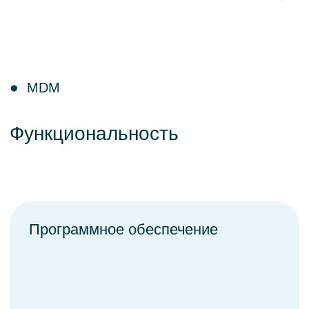
Ознакомлен(а) и принимаю условия
Политики обработки персональных
данных и конфиденциальности
*
Даю свое согласие на
обработку
персональных данных
*
Хочу получать рассылки и письма от Data
Sapience. Согласие необходимо для
получения уведомлений о мероприятиях
и новостях, вы всегда можете отписаться
Отправить