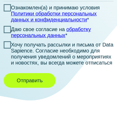
Комьюнити NoML
Комьюнити Сарафан
Комьюнити DataPeople
Платформы
CM Ocean
TALYS Ocean
Kolmogorov AI
Data Ocean Governance
Индустриальные решения
Data Ocean
Обучение
Курс «Функциональные возможности
платформы CM Ocean»