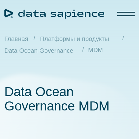
/
/
Главная
Платформы и продукты
/
MDM
Data Ocean Governance
Data Ocean
Governance MDM
Очень быстрый операционный
клиентский Master Data Management
с возможностью свободного расширения
модели данных и бизнес-логики.