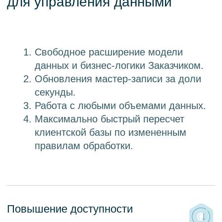
Улучшение коллаборации
сотрудников за счет использования
единого глоссария терминов,
определений и знаний о данных.
Повышение доверия
Непрерывная работа над
качеством данных.
Стандартизация требований
к качеству, обеспечение
выполнения проверок и их
тиражирования;
Разрешение конфликтов данных.
Повышение гибкости
Органическая эволюция моделей
за счет использования
динамических структур данных;