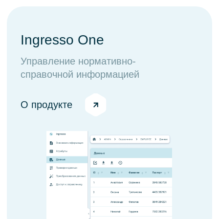
ОГРН 1 217 700 358 083
ОКВЭД 62.01
Юридический адрес 105 064, Российская Федерация,
г. Москва, ВН.ТЕР.Г. Муниципальный округ Басманный, Пер
Нижний Сусальный, д. 5, стр. 19, этаж/пом. А1/XI, ком. 12,
13
Вид деятельности в соответствии с приказом Минцифры
от 11 мая 2023 г. № 449: 1.01, 2.01
Сделано в