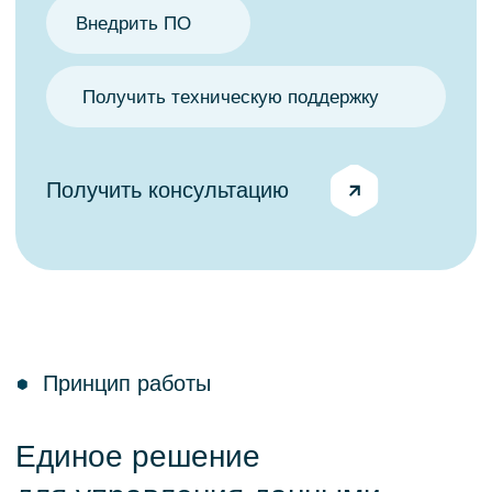
Свободное расширение модели
данных и бизнес-логики Заказчиком.
Обновления мастер-записи за доли
секунды.
Работа с любыми объемами данных.
Максимально быстрый пересчет
клиентской базы по измененным
правилам обработки.
Повышение доступности
Взгляд 360. Единый семантический
слой о происхождении,
ответственности и использовании
данных;
Снижение затрат на поиск и анализ
данных за счет глубокого понимания
имеющихся структур, связей
и полей;