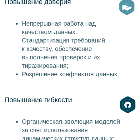
настройки
Стандартные модели данных:
физические лица, юридические
лица, управления согласиями
Решение базируется на технологиях
open source
MDM
Функциональность
Программное обеспечение