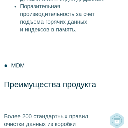
Apache Flink, Apache Kafka,
PostgreSQL, Redis, Java.
Функционал управления
Интеграционный модуль (online/offline)
→ Модуль хранения → Модуль
потоковых вычислений (очистка и
нормализация, поиск дублей,
объединение) → Аналитические
витрины.