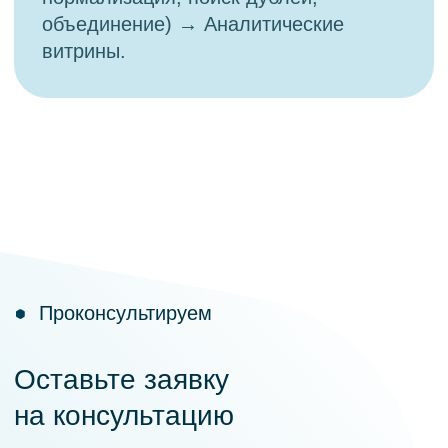
О продукте
DOG.EMM
Управление каталогом данных
и бизнес-метаданными
О продукте