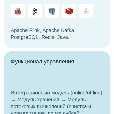
Пишите нам:
contact@datasapience.ru
Telegram
Продукты
Вам может быть интересно
Ingresso One
Управление нормативно-
справочной информацией