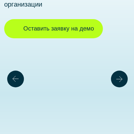
Максимизация эффективности
управления данными
Комплекс решений для
всестороннего управления
данными организации
Платформа состоит из трех
специализированных решений
по управлению: