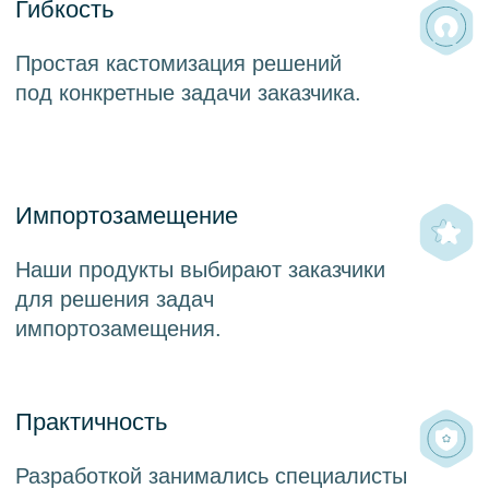
DOG.EMM
Управление каталогом данных
и бизнес-метаданными
О продукте
DOG.MDM
Формирование и поддержка «золотой
записи» данных
О продукте