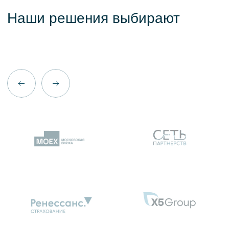
Политики обработки персональных
данных и конфиденциальности
*
Даю свое согласие на
обработку
персональных данных
*
Хочу получать рассылки и письма от Data
Sapience. Согласие необходимо для
получения уведомлений о мероприятиях
и новостях, вы всегда можете отписаться
Отправить
Пишите нам:
contact@datasapience.ru
Telegram