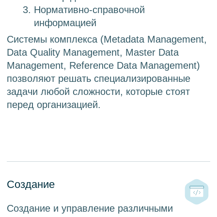
Удобство
Интуитивно понятный интерфейс
решений для всесторонней работы
с данными
Синергия
Удобная, бесшовная интеграция
продуктов для достижения
максимальной эффективности
управления данными
Доступность
Возможность оперативного доступа
к данным для любого сотрудника
организации (с учетом настроенных