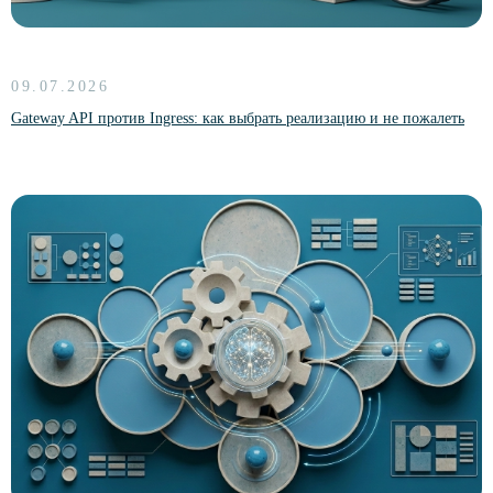
Data Ocean Governance
Индустриальные решения
09.07.2026
Data Ocean
Gateway API против Ingress: как выбрать реализацию и не пожалеть
Обучение
Курс «Функциональные возможности
платформы CM Ocean»
О компании
Кейсы
Контакты
Новости
Партнерам
Политика конфиденциальности