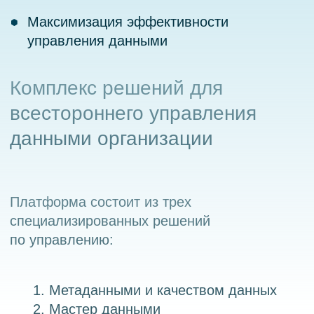
Метаданными и качеством данных
Мастер данными
Нормативно-справочной
информацией
Системы комплекса (Metadata Management,
Data Quality Management, Master Data
Management, Reference Data Management)
позволяют решать специализированные
задачи любой сложности, которые стоят
перед организацией.
Создание
Создание и управление различными
объектами данных организации (как
бизнес-данными, так
и техническими)