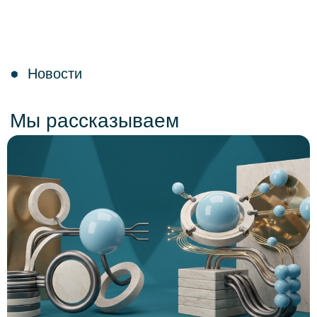
Партнеры
Комьюнити NoML
Комьюнити Сарафан
Комьюнити DataPeople
Платформы
CM Ocean
TALYS Ocean
Kolmogorov AI