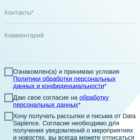
Control
Управляйте жизненным
циклом кампаний
О продукте
Real Time Flow