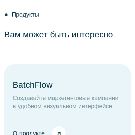
Партнеры
Комьюнити NoML
Комьюнити Сарафан
Комьюнити DataPeople
Платформы
CM Ocean
TALYS Ocean
Kolmogorov AI
Data Ocean Governance