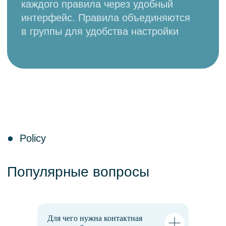
Ознакомлен(а) и принимаю условия
Политики обработки персональных
данных и конфиденциальности
*
Даю свое согласие на
обработку
персональных данных
*
Хочу получать рассылки и письма от Data
Sapience. Согласие необходимо для
получения уведомлений о мероприятиях
и новостях, вы всегда можете отписаться
Отправить
Пишите нам:
Для чего нужна контактная
contact@datasapience.ru