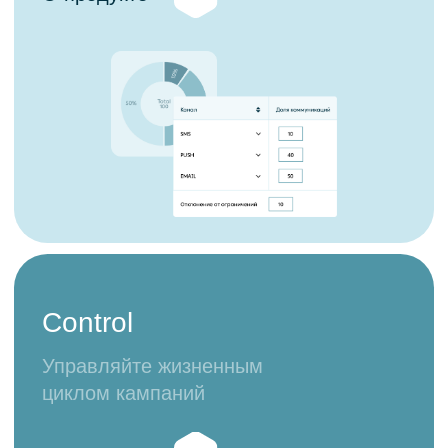
Документация
Релизная политика
Лицензирование и поддержка
© 2026 ООО «Дата Сапиенс»
ИНН 9 701 181 979
ОГРН 1 217 700 358 083
ОКВЭД 62.01
Юридический адрес 105 064, Российская Федерация,
г. Москва, ВН.ТЕР.Г. Муниципальный округ Басманный, Пер
Нижний Сусальный, д. 5, стр. 19, этаж/пом. А1/XI, ком. 12,
13
Вид деятельности в соответствии с приказом Минцифры
от 11 мая 2023 г. № 449: 1.01, 2.01
Сделано в