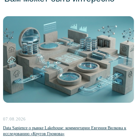
Больше новостей
Партнеры
Комьюнити NoML
Комьюнити Сарафан
07.08.2026
Комьюнити DataPeople
Data Sapience о рынке Lakehouse: комментарии Евгения Вилкова к
исследованию «Кругов Громова»