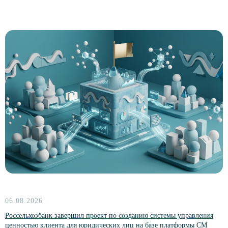
Платформы
CM Ocean
TALYS Ocean
Kolmogorov AI
Data Ocean Governance
Индустриальные решения
Data Ocean
Обучение
Курс «Функциональные возможности
платформы CM Ocean»
О компании
Кейсы
06.08.2026
Контакты
Новости
Россельхозбанк завершил проект по созданию системы управления
ценностью клиента для юридических лиц на базе платформы CM