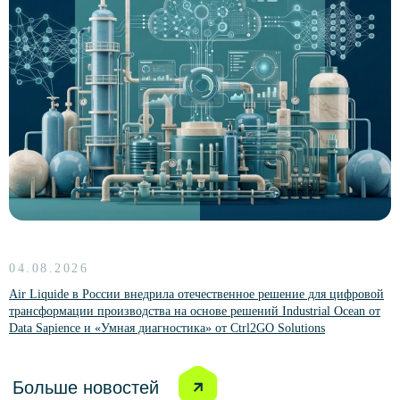
Комьюнити NoML
Комьюнити Сарафан
Комьюнити DataPeople
Платформы
CM Ocean
TALYS Ocean
Kolmogorov AI
Data Ocean Governance
Индустриальные решения
04.08.2026
Data Ocean
Air Liquide в России внедрила отечественное решение для цифровой
трансформации производства на основе решений Industrial Ocean от
Обучение
Data Sapience и «Умная диагностика» от Ctrl2GO Solutions
Курс «Функциональные возможности
платформы CM Ocean»