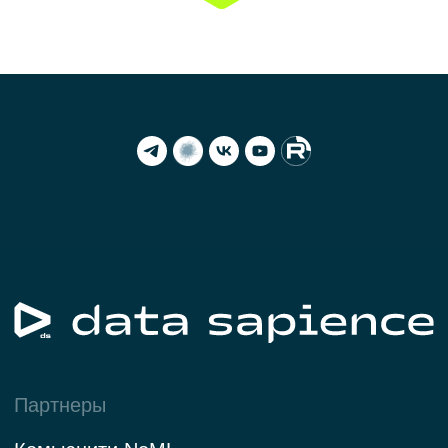
О компании
Кейсы
Контакты
Новости
Партнерам
Политика конфиденциальности
Согласие на обработку данных
Политика cookies
Документация
Релизная политика
Лицензирование и поддержка
© 2026 ООО «Дата Сапиенс»
ИНН 9 701 181 979
ОГРН 1 217 700 358 083