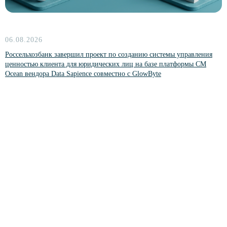
Обучение
Курс «Функциональные возможности
платформы CM Ocean»
06.08.2026
Россельхозбанк завершил проект по созданию системы управления
ценностью клиента для юридических лиц на базе платформы CM
Ocean вендора Data Sapience совместно с GlowByte
О компании
Кейсы
Контакты
Новости
Партнерам
Политика конфиденциальности
Согласие на обработку данных
Политика cookies
Документация
Релизная политика