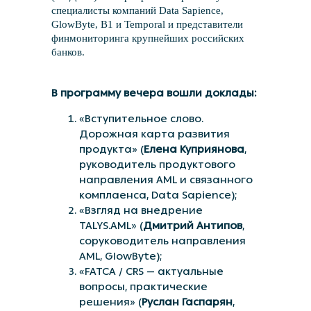
специалисты компаний Data Sapience,
GlowByte, B1 и Temporal и представители
финмониторинга крупнейших российских
банков.
В программу вечера вошли доклады:
«Вступительное слово.
Дорожная карта развития
продукта» (
Елена Куприянова
,
руководитель продуктового
направления AML и связанного
комплаенса, Data Sapience);
«Взгляд на внедрение
TALYS.AML» (
Дмитрий Антипов
,
соруководитель направления
AML, GlowByte);
«FATCA / CRS — актуальные
вопросы, практические
решения» (
Руслан Гаспарян
,