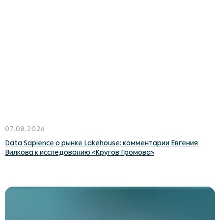
Партнеры
Комьюнити NoML
Комьюнити Сарафан
Комьюнити DataPeople
07.08.2026
Платформы
Data Sapience о рынке Lakehouse: комментарии Евгения
CM Ocean
Вилкова к исследованию «Кругов Громова»
TALYS Ocean
Kolmogorov AI
Data Ocean Governance
Индустриальные решения