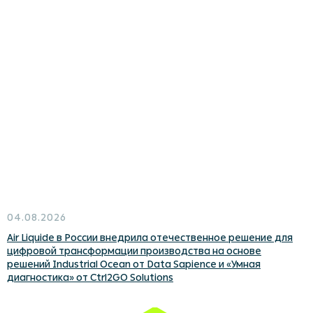
Релизная политика
Лицензирование и поддержка
© 2026 ООО «Дата Сапиенс»
ИНН 9 701 181 979
ОГРН 1 217 700 358 083
ОКВЭД 62.01
Юридический адрес 105 064, Российская Федерация,
г. Москва, ВН.ТЕР.Г. Муниципальный округ Басманный,
Пер Нижний Сусальный, д. 5, стр. 19, этаж/пом. А1/XI, ком.
12, 13
Вид деятельности в соответствии с приказом Минцифры
от 11 мая 2023 г. № 449: 1.01, 2.01
Сделано в
04.08.2026
Air Liquide в России внедрила отечественное решение для
цифровой трансформации производства на основе
решений Industrial Ocean от Data Sapience и «Умная
диагностика» от Ctrl2GO Solutions