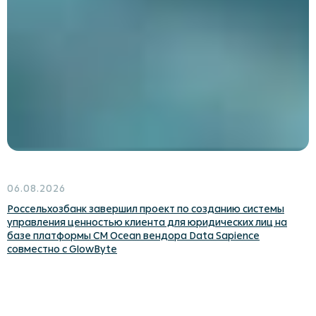
Data Ocean
Обучение
Курс «Функциональные возможности
платформы CM Ocean»
О компании
Кейсы
Контакты
Новости
Партнерам
06.08.2026
Россельхозбанк завершил проект по созданию системы
управления ценностью клиента для юридических лиц на
базе платформы CM Ocean вендора Data Sapience
Политика конфиденциальности
совместно с GlowByte
Согласие на обработку данных
Политика cookies
Документация