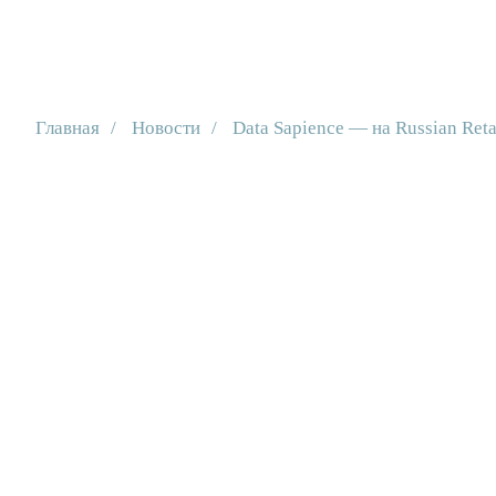
О компании
О компании
Клиенты
Клиенты
Т
Т
Главная
/
Новости
/
Data Sapience — на Russian Ret