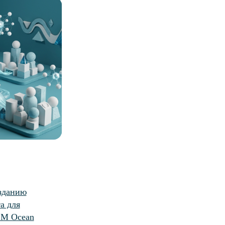
озданию
а для
CM Ocean