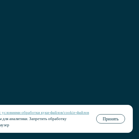
Сделано в
с условиями обработки куки‑файлов/cookie-файлов
 для аналитики. Запретить обработку
Принять
аузер