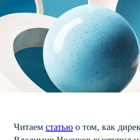
Читаем
статью
о том, как дире
Владимир Носиков выступил на 