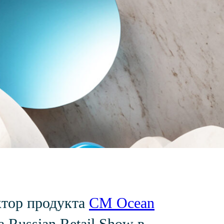
ктор продукта
CM Ocean
Russian Retail Show в