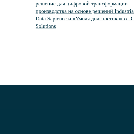
решение для цифровой трансформации
производства на основе решений Industria
Data Sapience и «Умная диагностика» от 
Solutions
Платф
CM Oc
TALYS
Kolmog
Data O
Индус
Data O
О компании
Кейсы
Докуме
Политика конфиденциальности