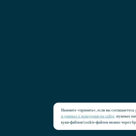
ка cookies
Лицензирование и поддержка
Нажмите «принять», если вы соглашаетесь
и данных о поведении на сайте,
нужных нам
куки‑файлов/cookie-файлов можно через бр