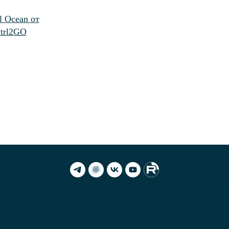
l Ocean от
Ctrl2GO
ормы
Партнеры
ean
Комьюнити NoML
 Ocean
Комьюнити Сарафан
orov AI
Комьюнити DataPeople
cean Governance
триальные решения
cean
Новости
Контакты
нтация
Релизная политика