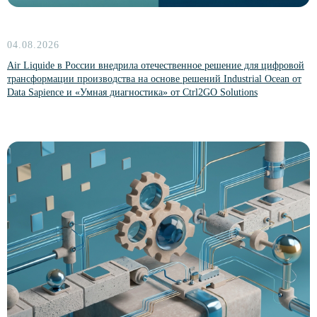
Больше новостей
04.08.2026
Air Liquide в России внедрила отечественное решение для цифровой
трансформации производства на основе решений Industrial Ocean от
Data Sapience и «Умная диагностика» от Ctrl2GO Solutions
Партнеры
Комьюнити NoML
Комьюнити Сарафан
Комьюнити DataPeople