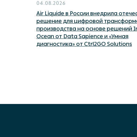
04.08.2026
Air Liquide в России внедрила отеч
решение для цифровой трансформ
производства на основе решений In
Ocean от Data Sapience и «Умная
диагностика» от Ctrl2GO Solutions
Платф
CM Oc
TALYS
Kolmog
Data 
Индус
Data 
О компании
Кейсы