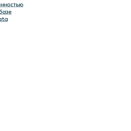
енностью
базе
ata