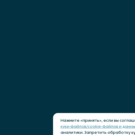
ентация
Релизная политика
ка cookies
Лицензирование и поддер
Нажмите «принять», если вы согла
куки‑файлов/cookie-файлов и данны
аналитики. Запретить обработку к