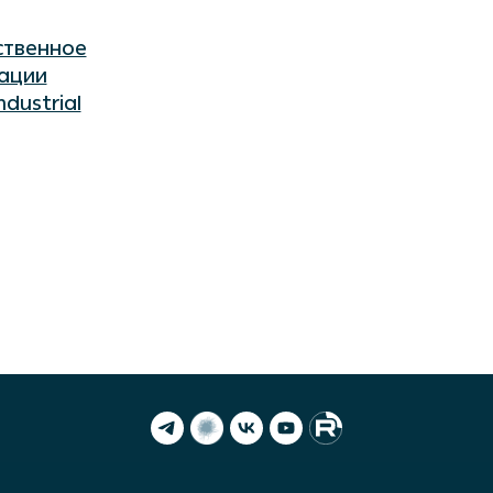
ественное
ации
dustrial
ормы
Партнеры
ean
Комьюнити NoML
 Ocean
Комьюнити Сарафан
orov AI
Комьюнити DataPeople
Ocean Governance
триальные решения
Ocean
Новости
Контакты