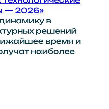
: технологические
ы — 2026»
 динамику в
ктурных решений
лижайшее время и
олучат наиболее