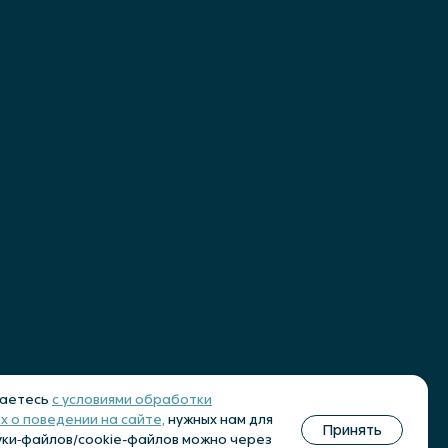
жка
Сделано в
шаетесь
с условиями обработки
х о поведении на сайте,
нужных нам для
Принять
уки‑файлов/cookie-файлов можно через