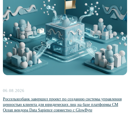
Партнеры
Комьюнити NoML
Комьюнити Сарафан
Комьюнити DataPeople
Платформы
CM Ocean
06.08.2026
TALYS Ocean
Россельхозбанк завершил проект по созданию системы управления
ценностью клиента для юридических лиц на базе платформы CM
Kolmogorov AI
Ocean вендора Data Sapience совместно с GlowByte
Data Ocean Governance
Индустриальные решения