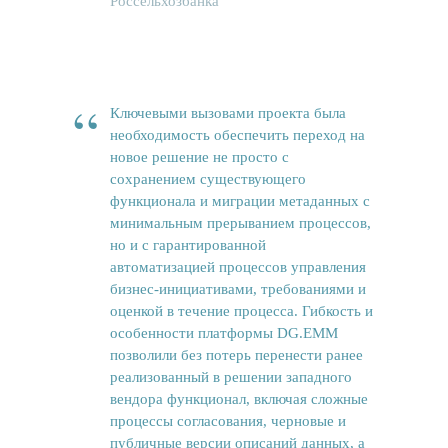
Россельхозбанка
Новости
“
Ключевыми вызовами проекта была
Вам может быть интересно
необходимость обеспечить переход на
новое решение не просто с
сохранением существующего
функционала и миграции метаданных с
минимальным прерыванием процессов,
но и с гарантированной
автоматизацией процессов управления
бизнес-инициативами, требованиями и
оценкой в течение процесса. Гибкость и
особенности платформы DG.EMM
позволили без потерь перенести ранее
реализованный в решении западного
вендора функционал, включая сложные
процессы согласования, черновые и
публичные версии описаний данных, а