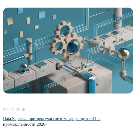
Документация
Релизная политика
Лицензирование и поддержка
© 2026 ООО «Дата Сапиенс»
ИНН 9 701 181 979
ОГРН 1 217 700 358 083
ОКВЭД 62.01
Юридический адрес 105 064, Российская Федерация,
г. Москва, ВН.ТЕР.Г. Муниципальный округ Басманный, Пер
Нижний Сусальный, д. 5, стр. 19, этаж/пом. А1/XI, ком. 12,
13
Вид деятельности в соответствии с приказом Минцифры
от 11 мая 2023 г. № 449: 1.01, 2.01
Сделано в
29.07.2026
Data Sapience приняла участие в конференции «ИТ в
промышленности 2026»