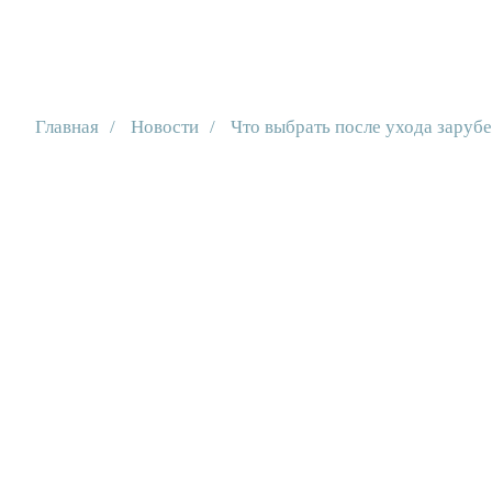
О компании
О компании
Клиенты
Клиенты
Т
Т
Главная
/
Новости
/
Что выбрать после ухода зарубе